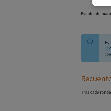
Escoba de man
Por
S
com
Recuento
Tras cada ronda 