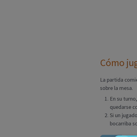
Cómo jug
La partida com
sobre la mesa.
En su turno
quedarse co
Si un jugad
bocarriba s