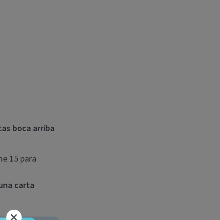
tas boca arriba
me 15 para
una carta
×