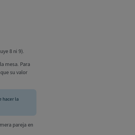
ye 8 ni 9).
 la mesa. Para
que su valor
e hacer la
imera pareja en