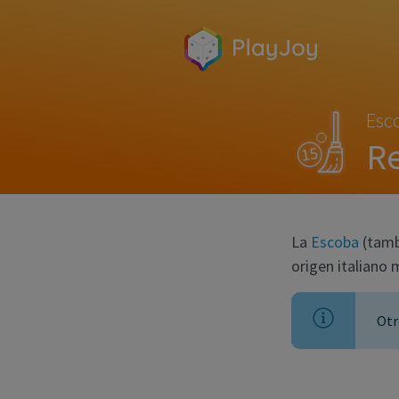
Esc
Re
La
Escoba
(tamb
origen italiano
Otr