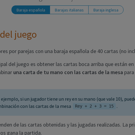
Baraja española
Barajas italianas
Baraja inglesa
 del juego
es por parejas con una baraja española de 40 cartas (no inclu
cipal del juego es obtener las cartas boca arriba que están en
mbinar
una carta de tu mano con las cartas de la mesa
para 
 ejemplo, si un jugador tiene un rey en su mano (que vale 10), pued
binación con las cartas de la mesa
.
Rey + 2 + 3 = 15
den de las cartas obtenidas y las jugadas realizadas. La pr
os gana la partida.