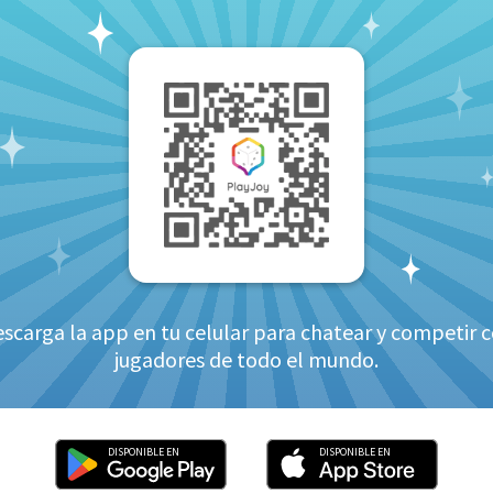
detectas que varias cartas de la mesa suman 15, ¡podrás robarlas al 
no!
dores se quedan sin cartas, se reparten de nuevo 3 cartas a
ota el mazo.
onda, el jugador que hizo la última jugada tomará las cartas r
 el recuento de puntos y se inicia otra ronda. En esta ocasió
a la derecha del anterior.
a partida ambos equipos superan el límite de puntos, gana el
scarga la app en tu celular para chatear y competir 
 de empate, se tiene en cuenta el siguiente orden: número 
jugadores de todo el mundo.
o de oros, número de sietes de oros, número de sietes y nú
DISPONIBLE EN
DISPONIBLE EN
Si un jugador logra combinar todas las cartas de la mesa 