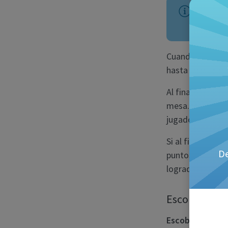
Si 
tur
Cuando los juga
hasta que se ag
Al final de la r
mesa. Se realiza
jugador situado 
Si al final de l
De
puntos. En caso
logradas, númer
Escoba
Escoba