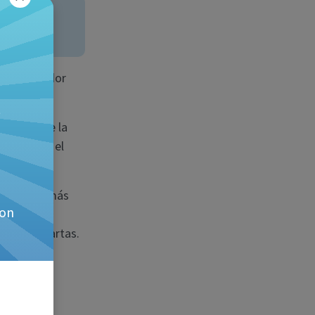
inicio de tu
 cada jugador
estantes de la
n, empieza el
 que tenga más
con
de escobas
mero de cartas.
(“barre” la