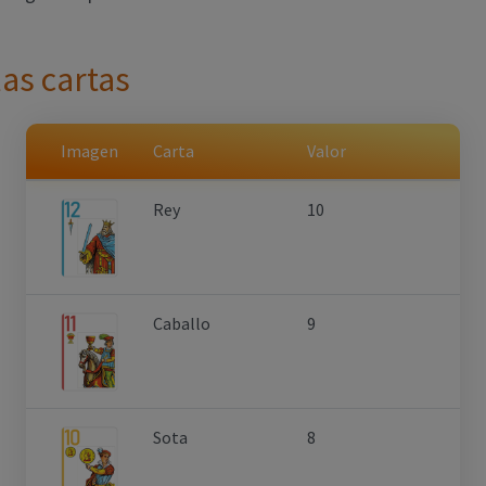
las cartas
Imagen
Carta
Valor
Rey
10
Caballo
9
Sota
8