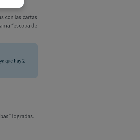
s con las cartas
llama “escoba de
ya que hay 2
obas” logradas.