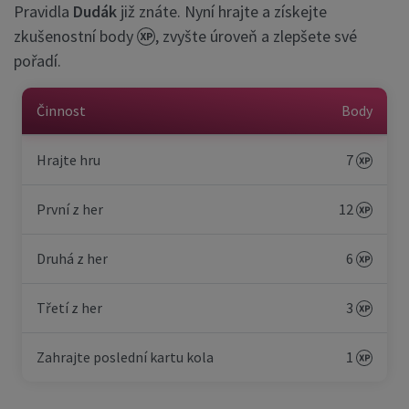
Pravidla
Dudák
již znáte. Nyní hrajte a získejte
zkušenostní body
, zvyšte úroveň a zlepšete své
pořadí.
Činnost
Body
Hrajte hru
7
První z her
12
Druhá z her
6
Třetí z her
3
Zahrajte poslední kartu kola
1