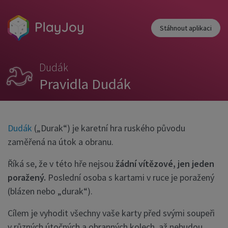
Stáhnout aplikaci
Dudák
Pravidla Dudák
Dudák
(„Durak“) je karetní hra ruského původu
zaměřená na útok a obranu.
Říká se, že v této hře nejsou
žádní vítězové, jen jeden
poražený.
Poslední osoba s kartami v ruce je poražený
(blázen nebo „durak“).
Cílem je vyhodit všechny vaše karty před svými soupeři
v různých útočných a obranných kolech, až nebudou