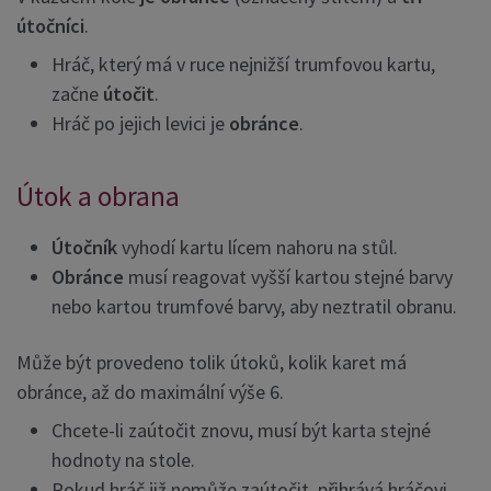
útočníci
.
Hráč, který má v ruce nejnižší trumfovou kartu,
začne
útočit
.
Hráč po jejich levici je
obránce
.
Útok a obrana
Útočník
vyhodí kartu lícem nahoru na stůl.
Obránce
musí reagovat vyšší kartou stejné barvy
nebo kartou trumfové barvy, aby neztratil obranu.
Může být provedeno tolik útoků, kolik karet má
obránce, až do maximální výše 6.
Chcete-li zaútočit znovu, musí být karta stejné
hodnoty na stole.
Pokud hráč již nemůže zaútočit, přihrává hráčovi