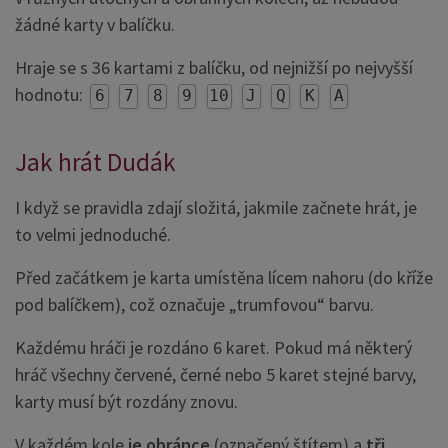
žádné karty v balíčku.
Hraje se s 36 kartami z balíčku, od nejnižší po nejvyšší
hodnotu:
6
7
8
9
10
J
Q
K
A
Jak hrát Dudák
I když se pravidla zdají složitá, jakmile začnete hrát, je
to velmi jednoduché.
Před začátkem je karta umístěna lícem nahoru (do kříže
pod balíčkem), což označuje „trumfovou“ barvu.
Každému hráči je rozdáno 6 karet. Pokud má některý
hráč všechny červené, černé nebo 5 karet stejné barvy,
karty musí být rozdány znovu.
V každém kole
je obránce
(označený štítem) a
tři