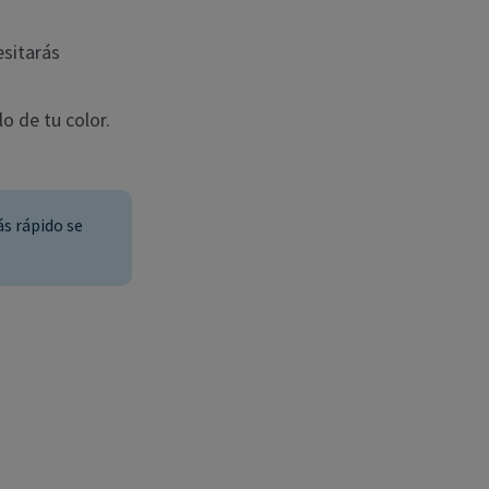
esitarás
o de tu color.
ás rápido se