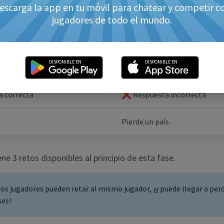
e 8 países, se activa la fase de retos antes de cada pregunt
escarga la app en tu móvil para chatear y competir c
jugadores de todo el mundo.
 jugador puede retar a otro para robarle un país. Para ello, e
e acertar la pregunta, y el jugador retado fallarla.
DISPONIBLE EN
DISPONIBLE EN
lanza el reto
Jugador retado
 correcta
❌ Respuesta incorrecta
Pierde un país
ne 3 retos disponibles al principio de esta fase.
ios jugadores pueden retar al mismo jugador, ¡y puede llegar a perd
ses!