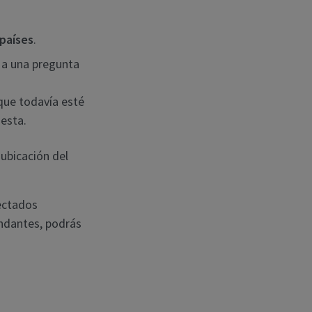
países
.
 a una pregunta
que todavía esté
uesta.
ubicación del
ectados
indantes, podrás