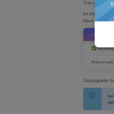
Tras conquistars
D
En esta fase, un
lanza el reto deb
Jugador que 
✅ Respuesta
Roba un país
Cada jugador tie
Var
paí