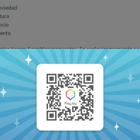
sociedad
atura
ocio
iento
ntas tienen 4 posibles respuestas. En cualquier momento se
uestas incorrectas con el botón
Eliminar una respues
 un número limitado de usos.
error en una pregunta
n error en una pregunta, pulsa sobre el botón “!” y la revisar
tre jugadores