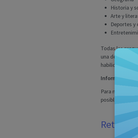
Historia y 
Arte y liter
Deportes y 
Entretenim
Todas las pregu
una de las resp
habilidad tiene
Informar de un 
Para notificar u
posible.
Retos en