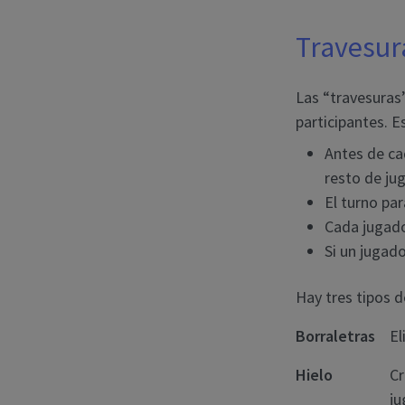
Travesur
Las “travesuras”
participantes. Es
Antes de ca
resto de ju
El turno pa
Cada jugado
Si un jugado
Hay tres tipos d
Borraletras
El
Hielo
Cr
ju