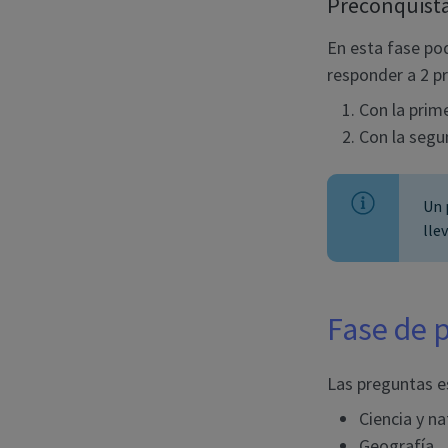
Preconquist
En esta fase pod
responder a 2 p
Con la prim
Con la segu
Un 
lle
Fase de 
Las preguntas es
Ciencia y na
Geografía