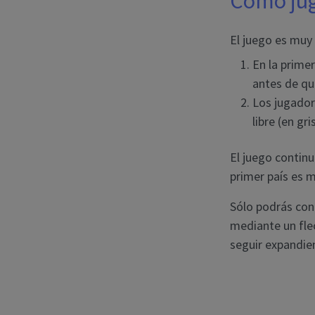
Cómo ju
El juego es muy 
En la prime
antes de que
Los jugador
libre (en gr
El juego contin
primer país es 
Sólo podrás con
mediante un fle
seguir expandien