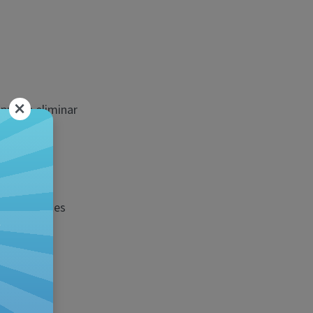
×
 puede eliminar
. Esta
ta
emos lo antes