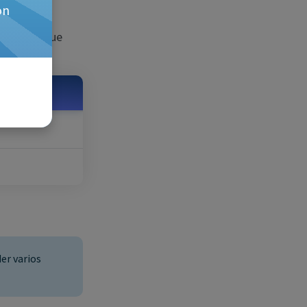
a.
on
l jugador que
er varios