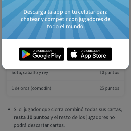
tengan en la mano y serán eliminados si superan los 50
Descarga la app en tu celular para
puntos.
chatear y competir con jugadores de
El valor de las cartas es el siguiente:
todo el mundo.
Carta
Puntos
DISPONIBLE EN
DISPONIBLE EN
Del 1 al 7
El valor de la carta
Sota, caballo y rey
10 puntos
1 de oros (comodín)
25 puntos
Si el jugador que cierra combinó todas sus cartas,
resta 10 puntos
y el resto de los jugadores no
podrá descartar cartas.