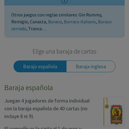
Otros juegos con reglas similares: Gin Rummy,
Remigio, Canasta,
Buraco
,
Burraco italiano
,
Buraco
cerrado
, Tranca…
Elige una baraja de cartas
Baraja española
Baraja inglesa
Baraja española
Juegan 4 jugadores de forma individual
con la baraja española de 40 cartas (no
incluye 8 ni 9).
El comodín es la carta el 1 de oros y