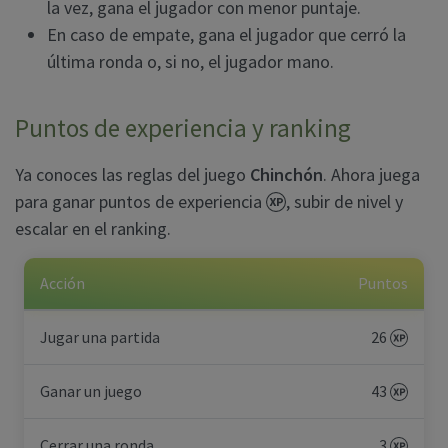
la vez, gana el jugador con menor puntaje.
En caso de empate, gana el jugador que cerró la
última ronda o, si no, el jugador mano.
Puntos de experiencia y ranking
Ya conoces las reglas del juego
Chinchón
. Ahora juega
para ganar puntos de experiencia
, subir de nivel y
escalar en el ranking.
Acción
Puntos
Jugar una partida
26
Ganar un juego
43
Cerrar una ronda
3