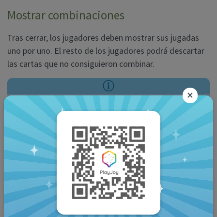
Mostrar combinaciones
Tras cerrar, los jugadores deben mostrar sus jugadas
uno por uno. El resto de los jugadores podrá descartar
las cartas que no consiguieron combinar.
×
Por ejemplo, un jugador expone
y
4
4
4
10
11
de oros. Puedes descartar un
en el primer
12
4
grupo y el
de oros en la escalera. Otro jugador
7
podría descartar el
de oros y así sucesivamente.
6
Recuento de puntos
Los jugadores sumarán tantos puntos como cartas