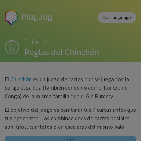
Descargar app
Chinchón
Reglas del Chinchón
El
Chinchón
es un juego de cartas que se juega con la
baraja española (también conocido como Txintxon o
Conga) de la misma familia que el Gin Rummy.
El objetivo del juego es combinar tus 7 cartas antes que
tus oponentes. Las combinaciones de cartas posibles
son: tríos, cuartetos o en escaleras del mismo palo.