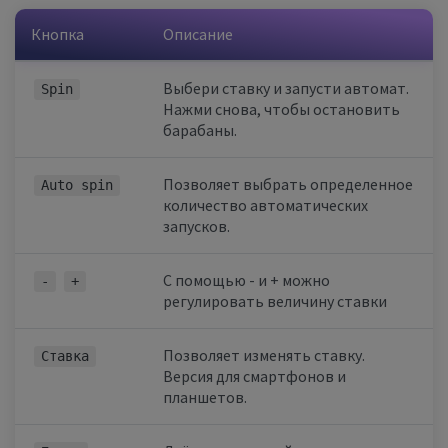
Кнопка
Описание
Выбери ставку и запусти автомат.
Spin
Нажми снова, чтобы остановить
барабаны.
Позволяет выбрать определенное
Auto spin
количество автоматических
запусков.
С помощью - и + можно
-
+
регулировать величину ставки
Позволяет изменять ставку.
Ставка
Версия для смартфонов и
планшетов.