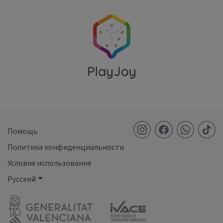
Помощь
Политика конфиденциальности
Условия использования
Русский