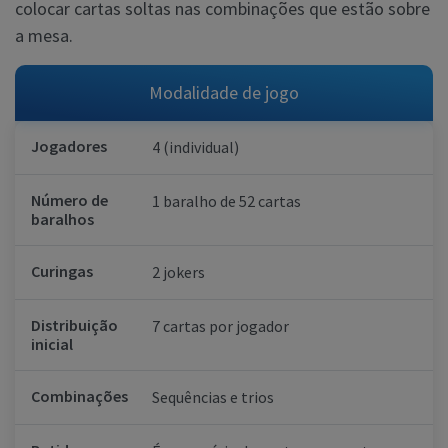
colocar cartas soltas nas combinações que estão sobre
a mesa.
Modalidade de jogo
Jogadores
4 (individual)
Número de
1 baralho de 52 cartas
baralhos
Curingas
2 jokers
Distribuição
7 cartas por jogador
inicial
Combinações
Sequências e trios