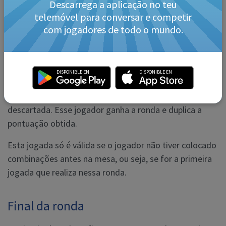
Descarrega a aplicação no teu
Um joker não pode voltar a ser jogado na mesma
telemóvel para conversar e competir
combinação da qual foi retirado.
com jogadores de todo o mundo.
Jogada “Rummy”
DISPONIBLE EN
DISPONIBLE EN
Um jogador faz um “rummy” quando consegue
combinar todas as suas cartas exceto uma, que é
descartada. Esse jogador ganha a ronda e duplica a
pontuação obtida.
Esta jogada só é válida se o jogador não tiver colocado
combinações antes na mesa, ou seja, se for a primeira
jogada que realiza nessa ronda.
Final da ronda