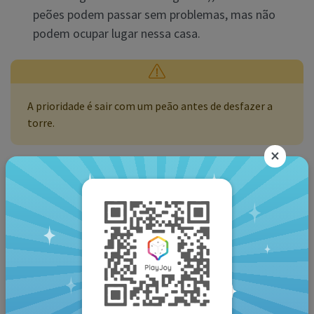
peões podem passar sem problemas, mas não
podem ocupar lugar nessa casa.
A prioridade é sair com um peão antes de desfazer a
torre.
×
Capturar peões
Um jogador poderá “capturar” ou “comer” um peão de
outra cor se ele cair na mesma casa. O peão capturado
voltará à casa e deverá começar de novo.
O jogador que capturar um peão deverá mover
20
casas
com qualquer um dos seus peões em jogo