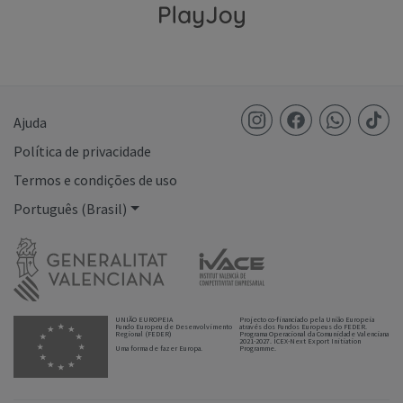
Ajuda
Política de privacidade
Termos e condições de uso
Português (Brasil)
UNIÃO EUROPEIA
Projecto co-financiado pela União Europeia
Fundo Europeu de Desenvolvimento
através dos Fundos Europeus do FEDER.
Regional (FEDER)
Programa Operacional da Comunidade Valenciana
2021-2027. ICEX-Next Export Initiation
Uma forma de fazer Europa.
Programme.