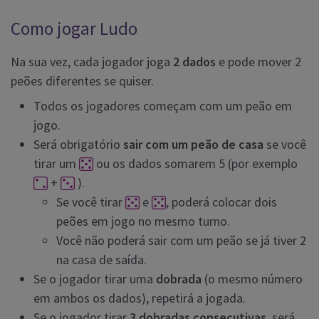
Como jogar Ludo
Na sua vez, cada jogador joga
2 dados
e pode mover 2
peões diferentes se quiser.
Todos os jogadores começam com um peão em
jogo.
Será obrigatório
sair com um peão de casa
se você
tirar um
ou os dados somarem 5 (por exemplo
+
).
Se você tirar
e
, poderá colocar dois
peões em jogo no mesmo turno.
Você não poderá sair com um peão se já tiver 2
na casa de saída.
Se o jogador tirar uma
dobrada
(o mesmo número
em ambos os dados), repetirá a jogada.
Se o jogador tirar
3 dobradas consecutivas
, será